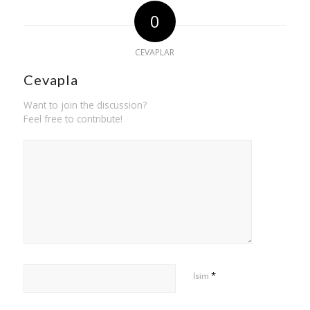
0
CEVAPLAR
Cevapla
Want to join the discussion?
Feel free to contribute!
*
İsim