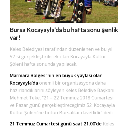
Bursa Kocayayla’da bu hafta sonu şenlik
var!
Keles Belediyesi tarafından düzenlenen ve bu yıl
52.’si gerçekleştirilecek olan Kocayayla Kültür
Şöleni hafta sonunda yapılacak.
Marmara Bölgesi’nin en büyük yaylası olan
Kocayayla’da
önemli bir organizasyona daha
hazırlandıklarını söyleyen Keles Belediye Başkanı
Mehmet Teke, “21 – 22 Temmuz 2018 Cumartesi
ve Pazar günü gerçekleştireceğimiz 52. Kocayayla
Kültür Şöleni’ne bütün Bursalılar davetlidir” dedi.
21 Temmuz Cumartesi günü saat 21.00’de
Keles