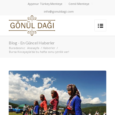
Ayşenur Türkeş Menteşe
Cemil Menteşe
info@gonuldagi.com
Blog - En Güncel Haberler
Buradasınız:
Anasayfa
/
Haberler
/
Bursa Kocayayla’da bu hafta sonu şenlik var!