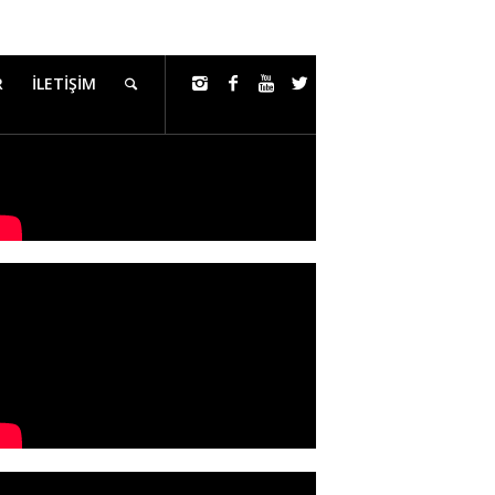
 Menteşe
Cemil Menteşe
info@gonuldagi.com
R
İLETİŞİM