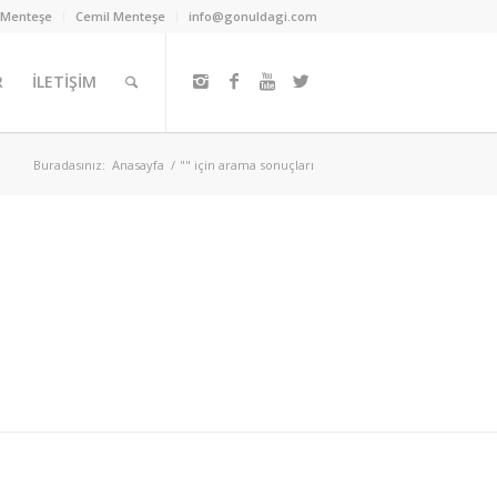
 Menteşe
Cemil Menteşe
info@gonuldagi.com
R
İLETİŞİM
Buradasınız:
Anasayfa
/
"" için arama sonuçları