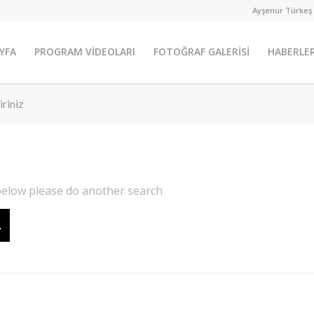
Ayşenur Türkeş
YFA
PROGRAM VİDEOLARI
FOTOĞRAF GALERİSİ
HABERLE
iriniz
 below please do another search